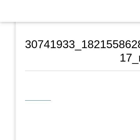
30741933_182155862
17_
← Previous